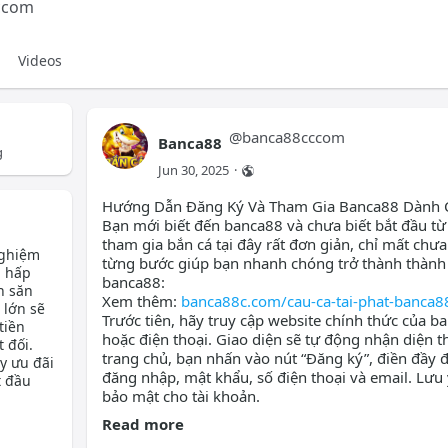
ccom
Videos
@
banca88cccom
Banca88
g
Jun 30, 2025
·
Hướng Dẫn Đăng Ký Và Tham Gia Banca88 Dành 
Bạn mới biết đến banca88 và chưa biết bắt đầu từ
tham gia bắn cá tại đây rất đơn giản, chỉ mất chư
nghiệm
từng bước giúp bạn nhanh chóng trở thành thành 
, hấp
banca88:
n săn
Xem thêm:
banca88c.com/cau-ca-tai-phat-banca8
 lớn sẽ
Trước tiên, hãy truy cập website chính thức của b
tiền
hoặc điện thoại. Giao diện sẽ tự động nhận diện thi
 đối.
trang chủ, bạn nhấn vào nút “Đăng ký”, điền đầy đ
y ưu đãi
đăng nhập, mật khẩu, số điện thoại và email. Lưu
t đầu
bảo mật cho tài khoản.
Read more
Sau khi hoàn tất đăng ký, hệ thống sẽ gửi mã xác