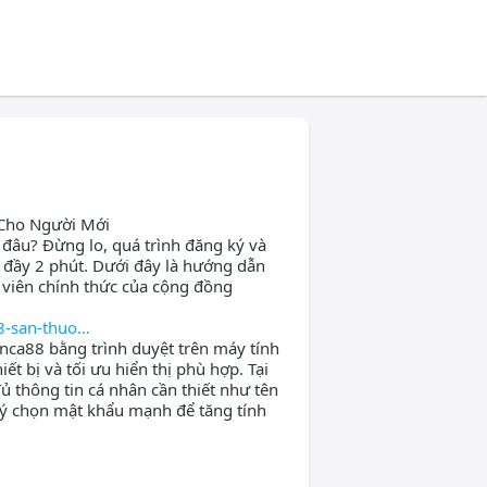
Cho Người Mới
 đâu? Đừng lo, quá trình đăng ký và
a đầy 2 phút. Dưới đây là hướng dẫn
viên chính thức của cộng đồng
8-san-thuo
anca88 bằng trình duyệt trên máy tính
ết bị và tối ưu hiển thị phù hợp. Tại
ủ thông tin cá nhân cần thiết như tên
 ý chọn mật khẩu mạnh để tăng tính
 thực qua SMS hoặc email để xác nhận