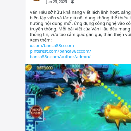
Jun 25, 2025
·
Ngoài ra, việc quan sát bản đồ, nhận diện di chuyể
hóa số đạn tiêu thụ, tránh bắn lãng phí. Đặc biệt, 
Văn Hậu sở hữu khả năng viết lách linh hoạt, sáng 
boss xuất hiện, bởi đây là lúc bạn có thể nhận th
biên tập viên và tác giả nội dung không thể thiếu 
xác.
hướng nội dung mới, ứng dụng công nghệ vào côn
truyền thông. Mỗi bài viết của Văn Hậu đều mang 
Đừng quên xây dựng chiến thuật riêng biệt cho từn
thông tin, vừa tạo cảm giác gần gũi, thân thiện với
kiểm soát vốn hợp lý để duy trì cuộc chơi lâu dài 
Xem thêm:
khảo kinh nghiệm từ cộng đồng banca88 trên các
x.com/banca88cccom
hỏi thêm nhiều mẹo hay từ cao thủ.
pinterest.com/banca88cccom/
Xem thêm:
pinterest.com/banca88cccom/
banca88c.com/author/admin/