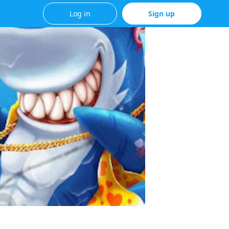
Log in
Sign up