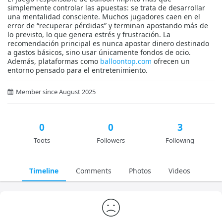
simplemente controlar las apuestas: se trata de desarrollar
una mentalidad consciente. Muchos jugadores caen en el
error de “recuperar pérdidas” y terminan apostando más de
lo previsto, lo que genera estrés y frustración. La
recomendación principal es nunca apostar dinero destinado
a gastos básicos, sino usar únicamente fondos de ocio.
Además, plataformas como
balloontop.com
ofrecen un
entorno pensado para el entretenimiento.
Member since August 2025
0
0
3
Toots
Followers
Following
Timeline
Comments
Photos
Videos