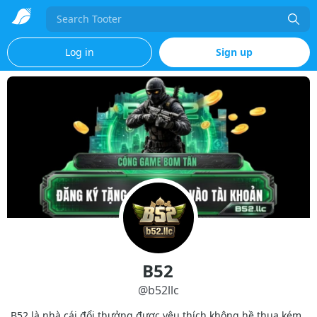
Search
Log in
Sign up
B52
@
b52llc
B52 là nhà cái đổi thưởng được yêu thích không hề thua kém