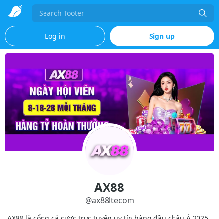
Search
Log in
Sign up
AX88
@
ax88ltecom
AX88 là cổng cá cược trực tuyến uy tín hàng đầu châu Á 2025,