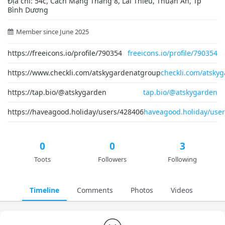
Địa chỉ: 54c, Cách Mạng Tháng 8, Lái Thiêu, Thuận An, Tp
Bình Dương
Member since June 2025
https://freeicons.io/profile/790354
freeicons.io/profile/790354
https://www.checkli.com/atskygardenatgroup
checkli.com/atsky
https://tap.bio/@atskygarden
tap.bio/@atskygarden
https://haveagood.holiday/users/428406
haveagood.holiday/use
0
0
3
Toots
Followers
Following
Timeline
Comments
Photos
Videos