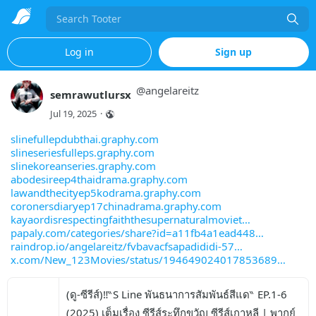
Search
Log in
Sign up
@
angelareitz
semrawutlursx
Jul 19, 2025
·
slinefullepdubthai.graphy.com
slineseriesfulleps.graphy.com
slinekoreanseries.graphy.com
abodesireep4thaidrama.graphy.com
lawandthecityep5kodrama.graphy.com
coronersdiaryep17chinadrama.graphy.com
kayaordisrespectingfaiththesupernaturalmoviet
papaly.com/categories/share?id=a11fb4a1ead448
raindrop.io/angelareitz/fvbavacfsapadididi-57
x.com/New_123Movies/status/194649024017853689
(ดู-ซีรีส์)‼️‶S Line พันธนาการสัมพันธ์สีแด‶ EP.1-6 
(2025) เต็มเรื่อง ซีรีส์ระทึกขวัญ ซีรีส์เกาหลี | พากย์