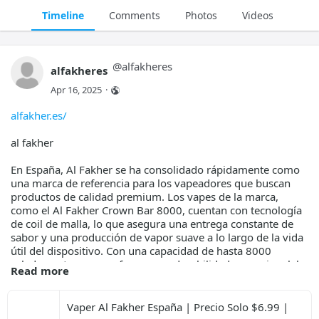
Timeline
Comments
Photos
Videos
@
alfakheres
alfakheres
Apr 16, 2025
·
alfakher.es/
al fakher
En España, Al Fakher se ha consolidado rápidamente como
una marca de referencia para los vapeadores que buscan
productos de calidad premium. Los vapes de la marca,
como el Al Fakher Crown Bar 8000, cuentan con tecnología
de coil de malla, lo que asegura una entrega constante de
sabor y una producción de vapor suave a lo largo de la vida
útil del dispositivo. Con una capacidad de hasta 8000
caladas, estos vapes ofrecen una durabilidad excepcional, lo
Read more
que representa una mejor relación calidad-precio en
comparación con otros productos desechables en el
mercado. Además, su batería recargable USB tipo C agrega
Vaper Al Fakher España | Precio Solo $6.99 | 
comodidad, eliminando la necesidad de reemplazar el