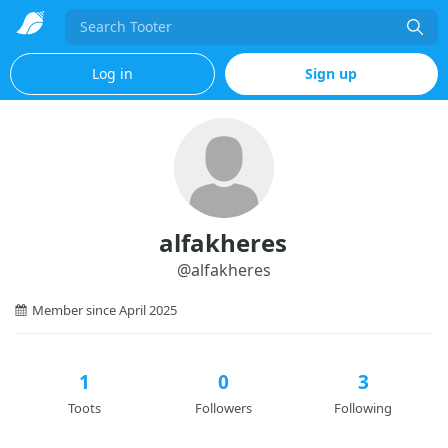
Search
Log in
Sign up
alfakheres
@
alfakheres
Member since April 2025
1
0
3
Toots
Followers
Following