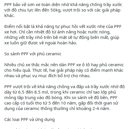
PPF bảo vệ sơn xe toàn diện nhờ khả năng chống trầy xước
với độ chịu lực lên đến 50kg, vượt trội so với các giải pháp
khác.
Điểm nổi bật là khả năng tự phục hồi vết xước nhẹ của PPF
xe hơi. Chỉ cần nhiệt độ từ ánh nắng hoặc nước nóng,
những vết trầy nhỏ trên bề mặt sẽ tự động biến mất, giúp
xe luôn giữ được vẻ ngoài hoàn hảo.
So sánh PPF với phủ ceramic
Nhiều chủ xe thắc mắc nên dán PPF xe ô tô hay phủ ceramic
cho hiệu quả. Thực tế, hai giải pháp này có điểm mạnh khác
nhau và phục vụ mục đích bổ trợ cho nhau.
PPF vượt trội về khả năng chống va đập và trầy xước nhờ độ
dày từ 6.5 đến 8.5 mil, trong khi ceramic chỉ tạo lớp phủ
mỏng tập trung vào độ bóng. Khi so sánh về độ bền, PPF
cao cấp có tuổi thọ từ 5 đến 10 năm, gấp đôi thời gian sử
dụng của ceramic thông thường chỉ khoảng 2-4 năm.
Các loại PPF và ứng dụng