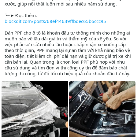
xước, giúp nội thất luôn mới sau nhiều năm sử dụng.
╰┈➤ Đọc thêm:
blockdit.com/posts/68ef44639ffbdec65b6ccc95
Dán PPF cho ô tô là khoản đầu tư thông minh cho những ai
muốn bảo vệ lâu dài giá trị và thẩm mỹ của xế yêu. So với
việc phải sơn sửa nhiều lần hoặc chấp nhận xe xuống cấp
theo thời gian, PPF mang lại sự an tâm với khả năng bảo vệ
toàn diện, tiết kiệm chi phí dài hạn và giữ được giá trị xe khi
cần bán lại. Quan trọng là chọn loại PPF phù hợp với nhu
cầu sử dụng và tìm đơn vị thi công uy tín để đảm bảo chất
lượng thi công, từ đó tối ưu hiệu quả của khoản đầu tư này.