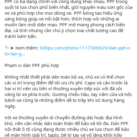
PPF có ba dạng chính với công dụng khác nhau. PPF trong
suốt là lựa chọn phổ biến nhất, giữ nguyên màu sơn gốc của
xe và phù hợp cho mọi dòng xe. PPF bóng tạo hiệu ứng
sáng bóng giúp xe nổi bật hơn, thích hợp với những ai
muốn làm mới diện mạo. PPF mờ mang phong cách hiện
đại, cá tính nhưng cần chú ý chọn loại chất lượng cao để
tránh bám bẩn.
╰┈➤ Xem thêm:
500px.com/photo/1117306029/dan-ppf-o-
to-tao-g
Phạm vi dán PPF phù hợp
Không nhất thiết phải dán toàn bộ xe, chủ xe có thể chọn
các vị trí trọng điểm để tối ưu chi phí. Capo và cản trước là
hai vị trí nên ưu tiên vì thường xuyên tiếp xúc với đá sỏi
văng từ xe phía trước. Gương chiếu hậu, tay nắm cửa và hốc
bánh xe cũng là những điểm dễ bị trầy khi sử dụng hàng
ngày.
Với xe thường xuyên di chuyển đường dài hoặc địa hình
khó, nên cân nhắc dán toàn thân để bảo vệ tối đa. Dán PPF
nội thất ô tô cũng đang được nhiều chủ xe lựa chọn để bảo
vệ màn hình giải trí, taplo, bệ tỳ tay và vô lăng khỏi trầy