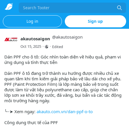
Search
Log in
Sign up
@
akautosaigon
akautosaigon
Oct 15, 2025
·
·
Edited
Dán PPF cho ô tô: Góc nhìn toàn diện về hiệu quả, phạm vi
ứng dụng và tính thực tiễn
Dán PPF ô tô đang trở thành xu hướng được nhiều chủ xe
quan tâm khi tìm kiếm giải pháp bảo vệ lâu dài cho xế yêu.
PPF (Paint Protection Film) là lớp màng bảo vệ trong suốt
được làm từ vật liệu polyurethane cao cấp, giúp che chắn
lớp sơn xe khỏi trầy xước, đá văng, bụi bẩn và các tác động
môi trường hàng ngày.
╰┈➤ Xem ngay:
akauto.com.vn/dan-ppf-o-to
Công dụng thực tế của PPF