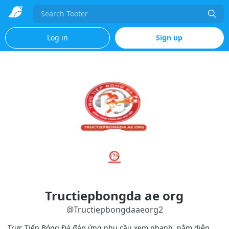
Search
Log in
Sign up
Tructiepbongda ae org
@
Tructiepbongdaaeorg2
Trực Tiếp Bóng Đá đáp ứng nhu cầu xem nhanh, nắm diễn