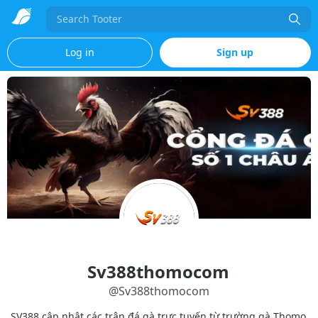
Search
Log in
Sign up
Sv388thomocom
@
Sv388thomocom
SV388 cập nhật các trận đá gà trực tuyến từ trường gà Thomo