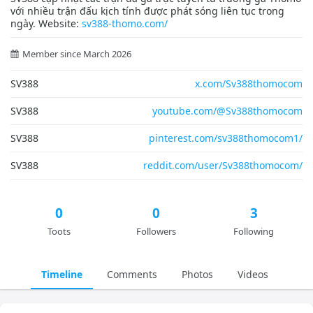
với nhiều trận đấu kịch tính được phát sóng liên tục trong
ngày. Website:
sv388-thomo.com/
Member since March 2026
SV388
x.com/Sv388thomocom
SV388
youtube.com/@Sv388thomocom
SV388
pinterest.com/sv388thomocom1/
SV388
reddit.com/user/Sv388thomocom/
0
0
3
Toots
Followers
Following
Timeline
Comments
Photos
Videos