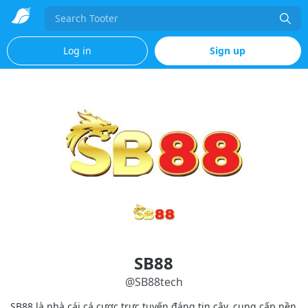
Search
Log in
Sign up
SB88
@
SB88tech
SB88 là nhà cái cá cược trực tuyến đáng tin cậy, cung cấp nền