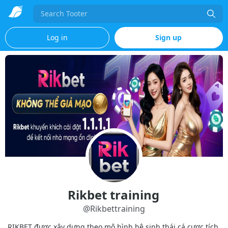
Search
Log in
Sign up
Rikbet training
@
Rikbettraining
RIKBET được xây dựng theo mô hình hệ sinh thái cá cược tích