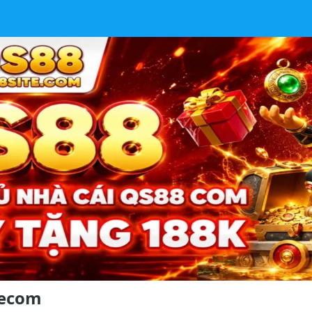
tecom