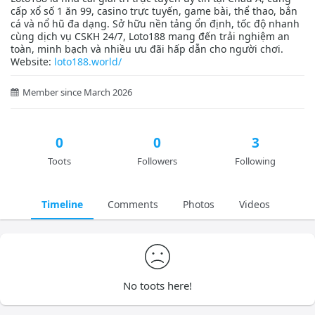
cấp xổ số 1 ăn 99, casino trực tuyến, game bài, thể thao, bắn
cá và nổ hũ đa dạng. Sở hữu nền tảng ổn định, tốc độ nhanh
cùng dịch vụ CSKH 24/7, Loto188 mang đến trải nghiệm an
toàn, minh bạch và nhiều ưu đãi hấp dẫn cho người chơi.
Website:
loto188.world/
Member since March 2026
0
0
3
Toots
Followers
Following
Timeline
Comments
Photos
Videos
No toots here!