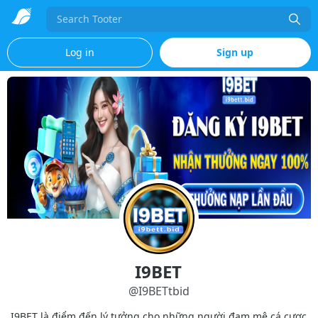
Search
Log in
Sign up
I9BET
@
I9BETtbid
I9BET là điểm đến lý tưởng cho những người đam mê cá cược