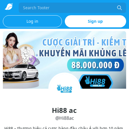
Search
Log in
Sign up
Hi88 ac
@
Hi88ac
Hi88 – thương hiệu cá cược hàng đầu châu Á với hơn 10 năm