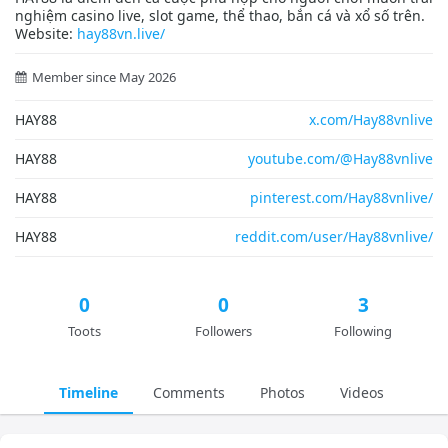
nghiệm casino live, slot game, thể thao, bắn cá và xổ số trên.
Website:
hay88vn.live/
Member since May 2026
HAY88
x.com/Hay88vnlive
HAY88
youtube.com/@Hay88vnlive
HAY88
pinterest.com/Hay88vnlive/
HAY88
reddit.com/user/Hay88vnlive/
0
0
3
Toots
Followers
Following
Timeline
Comments
Photos
Videos