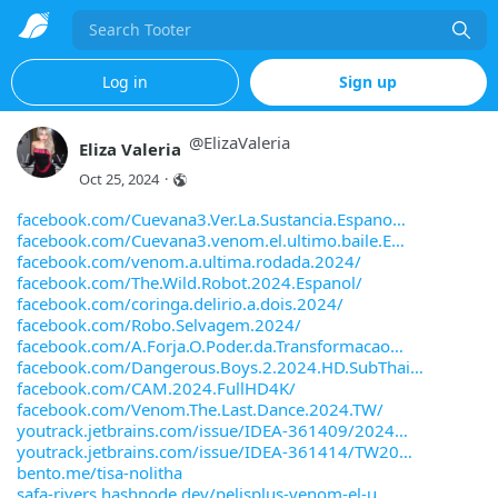
Search
Log in
Sign up
@
ElizaValeria
Eliza Valeria
Oct 25, 2024
·
facebook.com/Cuevana3.Ver.La.Sustancia.Espano
facebook.com/Cuevana3.venom.el.ultimo.baile.E
facebook.com/venom.a.ultima.rodada.2024/
facebook.com/The.Wild.Robot.2024.Espanol/
facebook.com/coringa.delirio.a.dois.2024/
facebook.com/Robo.Selvagem.2024/
facebook.com/A.Forja.O.Poder.da.Transformacao
facebook.com/Dangerous.Boys.2.2024.HD.SubThai
facebook.com/CAM.2024.FullHD4K/
facebook.com/Venom.The.Last.Dance.2024.TW/
youtrack.jetbrains.com/issue/IDEA-361409/2024
youtrack.jetbrains.com/issue/IDEA-361414/TW20
bento.me/tisa-nolitha
safa-rivers.hashnode.dev/pelisplus-venom-el-u