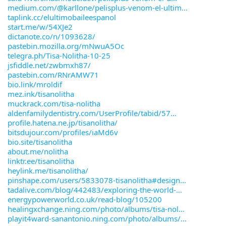
medium.com/@karllone/pelisplus-venom-el-ultim
taplink.cc/elultimobaileespanol
start.me/w/54XJe2
dictanote.co/n/1093628/
pastebin.mozilla.org/mNwuA5Oc
telegra.ph/Tisa-Nolitha-10-25
jsfiddle.net/zwbmxh87/
pastebin.com/RNrAMW71
bio.link/mroldif
mez.ink/tisanolitha
muckrack.com/tisa-nolitha
aldenfamilydentistry.com/UserProfile/tabid/57
profile.hatena.ne.jp/tisanolitha/
bitsdujour.com/profiles/iaMd6v
bio.site/tisanolitha
about.me/nolitha
linktr.ee/tisanolitha
heylink.me/tisanolitha/
pinshape.com/users/5833078-tisanolitha#design
tadalive.com/blog/442483/exploring-the-world-
energypowerworld.co.uk/read-blog/105200
healingxchange.ning.com/photo/albums/tisa-nol
playit4ward-sanantonio.ning.com/photo/albums/