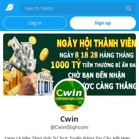
Search
Log in
Sign up
Cwin
@
Cwin05qhcom
Cwin Là Nền Tảng Giải Trí Trực Tuyến Đáng Tin Cậy, Kết Hợp