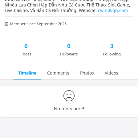
Nhiều Lựa Chọn Hấp Dẫn Như Cá Cược Thể Thao, Slot Game,
Live Casino, Và Bắn Cá Đổi Thưởng. Website:
cwin05qh.com
Member since September 2025
0
0
3
Toots
Followers
Following
Timeline
Comments
Photos
Videos
No toots here!