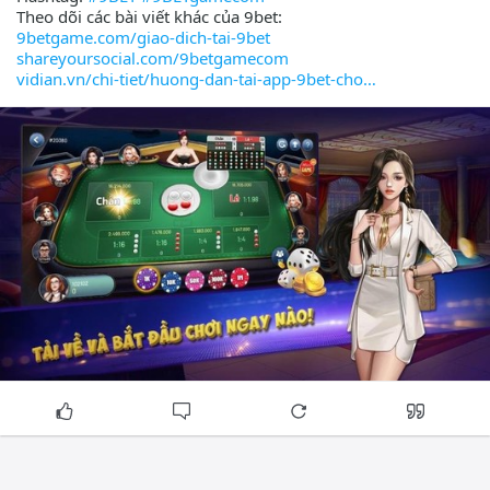
Theo dõi các bài viết khác của 9bet:
9betgame.com/giao-dich-tai-9bet
shareyoursocial.com/9betgamecom
vidian.vn/chi-tiet/huong-dan-tai-app-9bet-cho