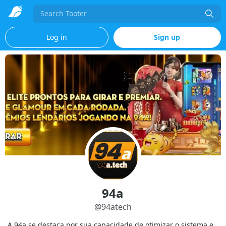
Search
Log in
Sign up
94a
@
94atech
A 94a se destaca por sua capacidade de otimizar o sistema e