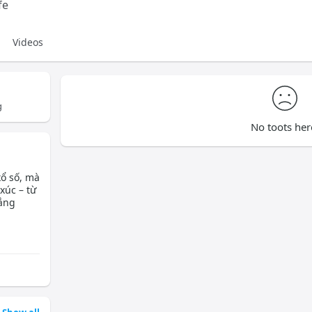
fe
Videos
g
No toots her
xổ số, mà
xúc – từ
hắng