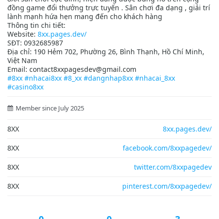
đồng game đổi thưởng trực tuyến . Sân chơi đa dạng , giải trí
lành mạnh hứa hẹn mang đến cho khách hàng
Thông tin chi tiết:
Website:
8xx.pages.dev/
SĐT: 0932685987
Địa chỉ: 190 Hẻm 702, Phường 26, Bình Thạnh, Hồ Chí Minh,
Việt Nam
Email: contact8xxpagesdev@gmail.com
#8xx
#nhacai8xx
#8_xx
#dangnhap8xx
#nhacai_8xx
#casino8xx
Member since July 2025
8XX
8xx.pages.dev/
8XX
facebook.com/8xxpagedev/
8XX
twitter.com/8xxpagedev
8XX
pinterest.com/8xxpagedev/