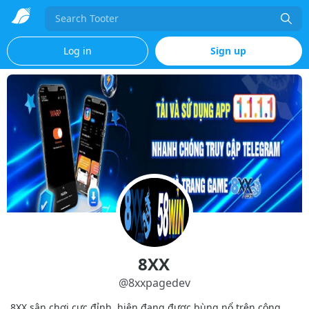
Search
Log in
Sign up
8XX
@
8xxpagedev
8XX sân chơi cực đỉnh, hiện đang được bùng nổ trên cộng