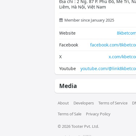
Địa chỉ : 2 Ng. 87 P. Phú Đô, Mễ Trì, 
Liêm, Hà Nội, Việt Nam
Member since January 2025
Website
8kbetcom
Facebook
facebook.com/8kbetc
X
x.com/kbetc
Youtube
youtube.com/@link8kbetc
Media
About
Developers
Terms of Service
D
Terms of Sale
Privacy Policy
© 
2026
 Tooter Pvt. Ltd.