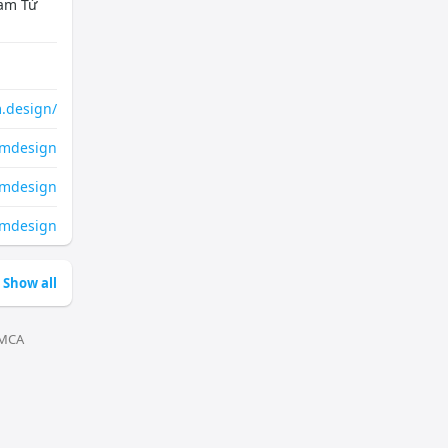
Nam Từ
.design/
omdesign
omdesign
omdesign
Show all
MCA