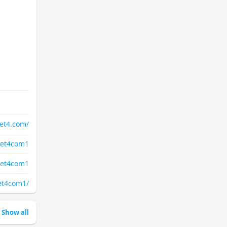
et4.com/
et4com1
bet4com1
et4com1/
Show all