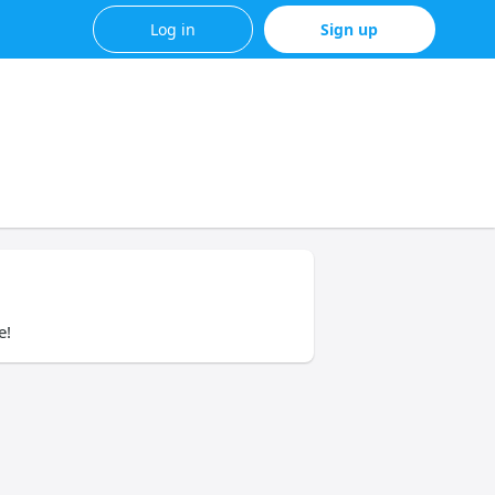
Log in
Sign up
e!