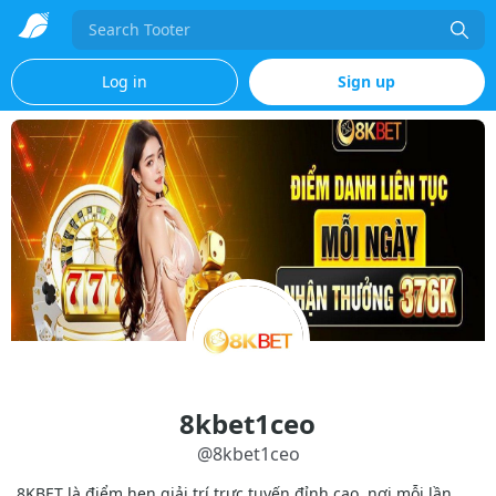
Search
Log in
Sign up
8kbet1ceo
@
8kbet1ceo
8KBET là điểm hẹn giải trí trực tuyến đỉnh cao, nơi mỗi lần