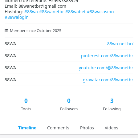
Número de telefone: +55987883924
Email: 88wanetbr@gmail.com
Hashtag:
#88wa
#88wanetbr
#88wabet
#88wacasino
#88walogin
Member since October 2025
88WA
88wa.net.br/
88WA
pinterest.com/88wanetbr
88WA
youtube.com/@88wanetbr
88WA
gravatar.com/88wanetbr
0
0
3
Toots
Followers
Following
Timeline
Comments
Photos
Videos