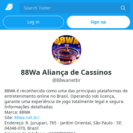
Search
Log in
Sign up
88Wa Aliança de Cassinos
@
88wanetbr
88WA é reconhecida como uma das principais plataformas de
entretenimento online no Brasil. Operando sob licença,
garante uma experiência de jogo totalmente legal e segura.
Informações detalhadas
Marca: 88WA
Site:
88wa.net.br/
Endereço: R. Jurupari, 765 - Jardim Oriental, São Paulo - SP,
04348-070, Brazil