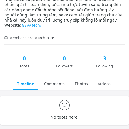
phẩm giải trí toàn diện, từ casino trực tuyến sang trọng đến
các dòng game đổi thưởng sôi động. Với định hướng lấy
người dùng làm trung tâm, 88VV cam kết giúp trang chủ của
nhà cái này luôn duy trì lượng truy cập khổng lồ mỗi ngày.
Website:
88vv.tech/
Member since March 2026
0
0
3
Toots
Followers
Following
Timeline
Comments
Photos
Videos
No toots here!