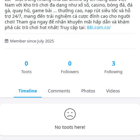
Nam với kho trò chơi đa dạng như xổ số, casino, bóng đá, đá
gà, quay hũ, game bài ... thưởng cao, nạp rút siêu tốc và hỗ
trợ 24/7, mang đến trải nghiệm cá cược đỉnh cao cho người
chơi! Tham gia ngay để nhận khuyến mãi hấp dẫn và khám
phá các trò chơi hot nhất! Truy cập tại:
88i.com.co/
Member since July 2025
0
0
3
Toots
Followers
Following
Timeline
Comments
Photos
Videos
No toots here!