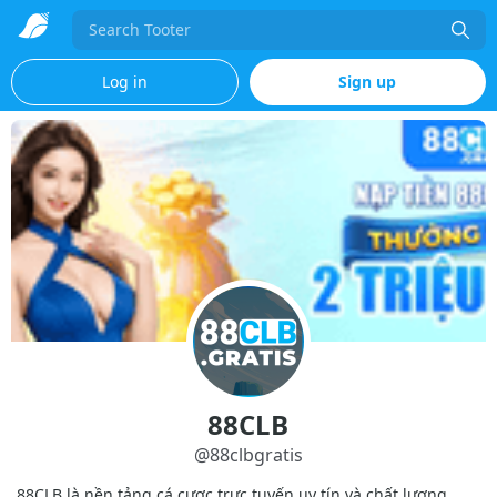
Search
Log in
Sign up
88CLB
@
88clbgratis
88CLB là nền tảng cá cược trực tuyến uy tín và chất lượng