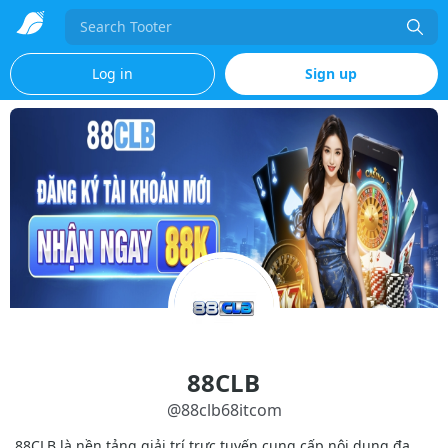
Search
Log in
Sign up
88CLB
@
88clb68itcom
88CLB là nền tảng giải trí trực tuyến cung cấp nội dung đa