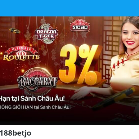
188betjo