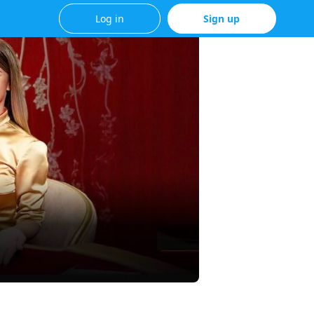
Log in
Sign up