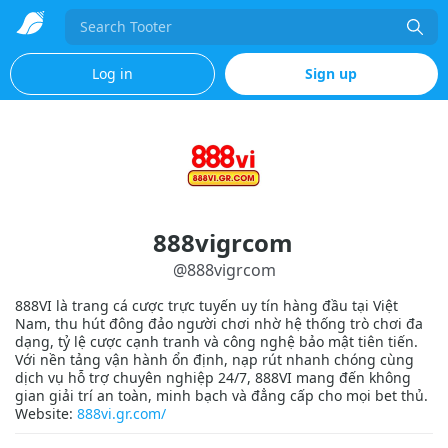
Search
Log in
Sign up
888vigrcom
@
888vigrcom
888VI là trang cá cược trực tuyến uy tín hàng đầu tại Việt
Nam, thu hút đông đảo người chơi nhờ hệ thống trò chơi đa
dạng, tỷ lệ cược cạnh tranh và công nghệ bảo mật tiên tiến.
Với nền tảng vận hành ổn định, nạp rút nhanh chóng cùng
dịch vụ hỗ trợ chuyên nghiệp 24/7, 888VI mang đến không
gian giải trí an toàn, minh bạch và đẳng cấp cho mọi bet thủ.
Website:
888vi.gr.com/