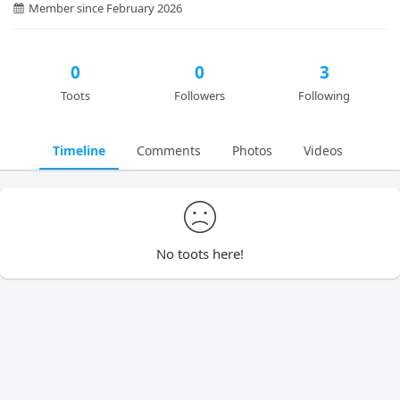
Member since February 2026
0
0
3
Toots
Followers
Following
Timeline
Comments
Photos
Videos
No toots here!