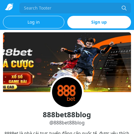
Search
Log in
Sign up
888bet88blog
@
888bet88blog
888Bet là nhà cái trực tuyến đẳng cấp quốc tế, được yêu thích