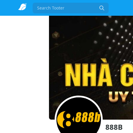
Search
888B