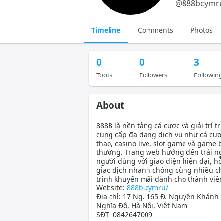
@
888bcymr
Timeline
Comments
Photos
0
0
3
Toots
Followers
Followin
About
888B là nền tảng cá cược và giải trí t
cung cấp đa dạng dịch vụ như cá cượ
thao, casino live, slot game và game b
thưởng. Trang web hướng đến trải 
người dùng với giao diện hiện đại, hỗ
giao dịch nhanh chóng cùng nhiều 
trình khuyến mãi dành cho thành viê
Website:
888b.cymru/
Địa chỉ: 17 Ng. 165 Đ. Nguyễn Khánh 
Nghĩa Đô, Hà Nội, Việt Nam
SĐT: 0842647009