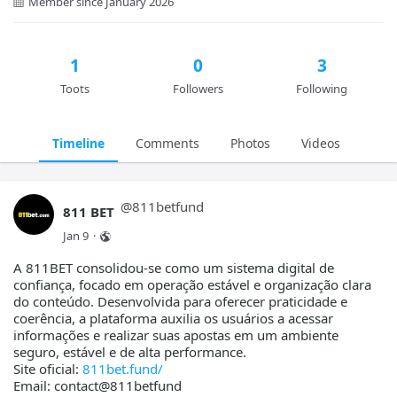
Member since January 2026
1
0
3
Toots
Followers
Following
Timeline
Comments
Photos
Videos
@
811betfund
811 BET
Jan 9
·
A 811BET consolidou-se como um sistema digital de
confiança, focado em operação estável e organização clara
do conteúdo. Desenvolvida para oferecer praticidade e
coerência, a plataforma auxilia os usuários a acessar
informações e realizar suas apostas em um ambiente
seguro, estável e de alta performance.
Site oficial:
811bet.fund/
Email: contact@811betfund