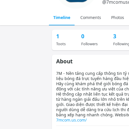
@
7mcomus
Timeline
Comments
Photos
1
0
3
Toots
Followers
Followin
About
7M - Nền tảng cung cấp thông tin tỷ 
liệu bóng đá trực tuyến hàng đầu hiệ
Hãy cùng khám phá thế giới bóng đá 
động với các tính năng ưu việt của ch
Hệ thống cập nhật liên tục kết quả tr
từ hàng ngàn giải đấu lớn nhỏ trên k
giới. Giao diện được thiết kế hiện đại
người dùng dễ dàng tra cứu lịch thi 
bảng xếp hạng nhanh chóng. Websit
7mcom.us.com/