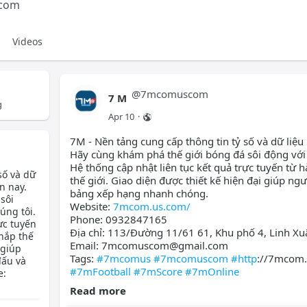
com
Videos
@
7mcomuscom
7 M
g
Apr 10
·
7M - Nền tảng cung cấp thông tin tỷ số và dữ liệu
Hãy cùng khám phá thế giới bóng đá sôi động với c
Hệ thống cập nhật liên tục kết quả trực tuyến từ 
số và dữ
thế giới. Giao diện được thiết kế hiện đại giúp ng
n nay.
bảng xếp hạng nhanh chóng.
sôi
Website:
7mcom.us.com/
úng tôi.
Phone: 0932847165
ực tuyến
Địa chỉ: 113/Đường 11/61 61, Khu phố 4, Linh Xu
hắp thế
Email: 7mcomuscom@gmail.com
 giúp
Tags:
#7mcomus
#7mcomuscom
#http
://7mcom
đấu và
#7mFootball
#7mScore
#7mOnline
e:
Read more