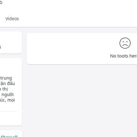
b
Videos
g
No toots her
 trung
trận đấu
 thị
p người
úc, mọi