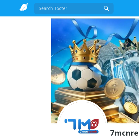
Search
7mcnre