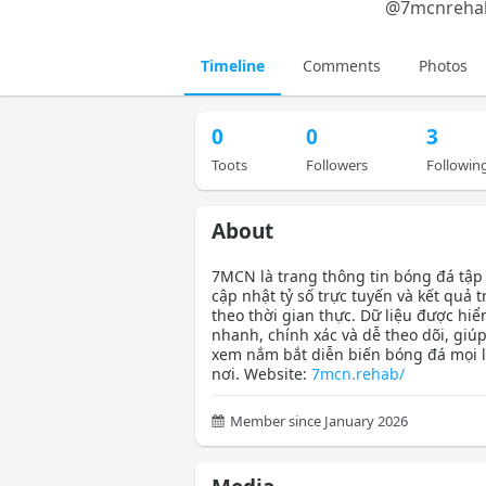
@
7mcnreha
Timeline
Comments
Photos
0
0
3
Toots
Followers
Followin
About
7MCN là trang thông tin bóng đá tập
cập nhật tỷ số trực tuyến và kết quả 
theo thời gian thực. Dữ liệu được hiển
nhanh, chính xác và dễ theo dõi, giú
xem nắm bắt diễn biến bóng đá mọi l
nơi. Website:
7mcn.rehab/
Member since January 2026