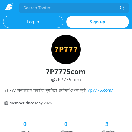
Search
Log in
Sign up
7P7775com
@
7P7775com
7P777 বাংলাদেশের অনলাইন ক্যাসিনো প্ল্যাটফর্ম যেখানে স্লট
7p7775.com/
Member since May 2026
0
0
3
Toots
Followers
Following