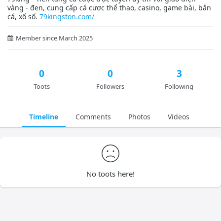
vàng - đen, cung cấp cá cược thể thao, casino, game bài, bắn
cá, xổ số.
79kingston.com/
Member since March 2025
0
0
3
Toots
Followers
Following
Timeline
Comments
Photos
Videos
No toots here!