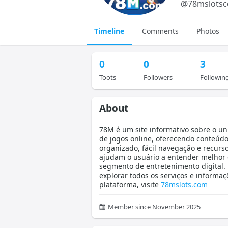
@
78mslots
Timeline
Comments
Photos
0
0
3
Toots
Followers
Followin
About
78M é um site informativo sobre o un
de jogos online, oferecendo conteúd
organizado, fácil navegação e recurs
ajudam o usuário a entender melhor 
segmento de entretenimento digital.
explorar todos os serviços e informaç
plataforma, visite
78mslots.com
Member since November 2025