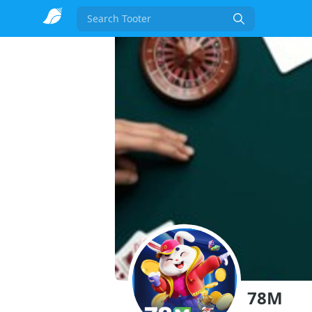
Search
78M