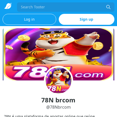
Search
Log in
Sign up
78N brcom
@
78Nbrcom
78N é uma plataforma de apostas online que reúne