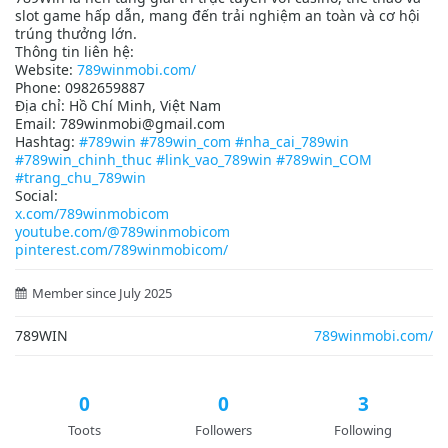
slot game hấp dẫn, mang đến trải nghiệm an toàn và cơ hội
trúng thưởng lớn.
Thông tin liên hệ:
Website:
789winmobi.com/
Phone: 0982659887
Địa chỉ: Hồ Chí Minh, Việt Nam
Email: 789winmobi@gmail.com
Hashtag:
#789win
#789win_com
#nha_cai_789win
#789win_chinh_thuc
#link_vao_789win
#789win_COM
#trang_chu_789win
Social:
x.com/789winmobicom
youtube.com/@789winmobicom
pinterest.com/789winmobicom/
Member since July 2025
789WIN
789winmobi.com/
0
0
3
Toots
Followers
Following