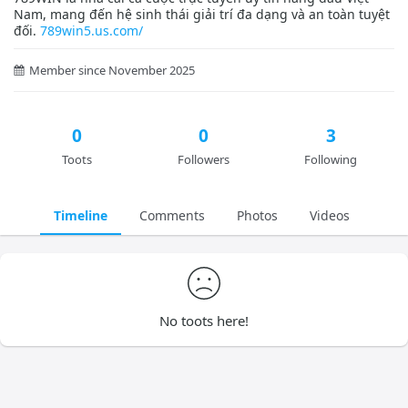
Nam, mang đến hệ sinh thái giải trí đa dạng và an toàn tuyệt
đối.
789win5.us.com/
Member since November 2025
0
0
3
Toots
Followers
Following
Timeline
Comments
Photos
Videos
No toots here!