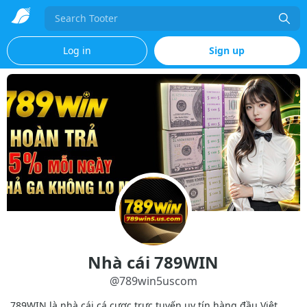
Search
Log in
Sign up
Nhà cái 789WIN
@
789win5uscom
789WIN là nhà cái cá cược trực tuyến uy tín hàng đầu Việt