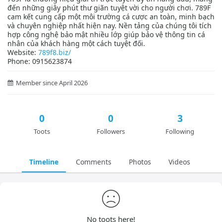
đến những giây phút thư giãn tuyệt vời cho người chơi. 789F
cam kết cung cấp một môi trường cá cược an toàn, minh bạch
và chuyên nghiệp nhất hiện nay. Nền tảng của chúng tôi tích
hợp công nghệ bảo mật nhiều lớp giúp bảo vệ thông tin cá
nhân của khách hàng một cách tuyệt đối.
Website:
789f8.biz/
Phone: 0915623874
Member since April 2026
0
0
3
Toots
Followers
Following
Timeline
Comments
Photos
Videos
No toots here!