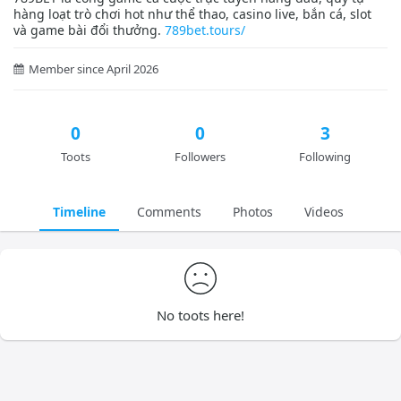
hàng loạt trò chơi hot như thể thao, casino live, bắn cá, slot
và game bài đổi thưởng.
789bet.tours/
Member since April 2026
0
0
3
Toots
Followers
Following
Timeline
Comments
Photos
Videos
No toots here!