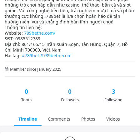
những trò chơi hấp dẫn như casino, thể thao, bắn cá và slot
game. Với công nghệ tiên tiến, trải nghiệm mượt mà và phần
thưởng cực khủng, 789bet là lựa chọn hoàn hảo để tận
hưởng niềm vui và khẳng định bản lĩnh người chơi!
Thông tin liên hệ;
Website:
789betne.com/
SĐT: 0985512789
Địa chỉ: 861/165/15 Trần Xuân Soạn, Tân Hưng, Quận 7, Hồ
Chí Minh 700000, Việt Nam
Hastag:
#789bet
#789betnecom
Member since January 2025
0
0
3
Toots
Followers
Following
Timeline
Comments
Photos
Videos