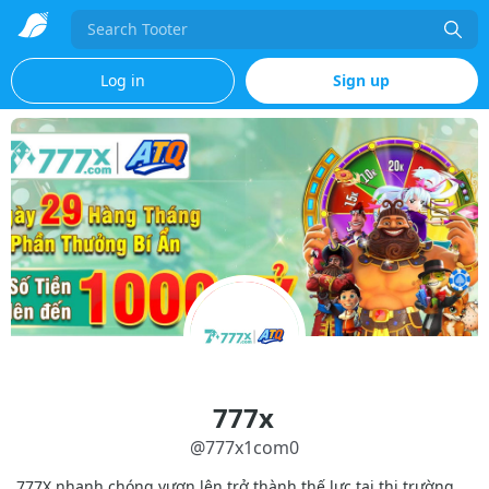
Search
Log in
Sign up
777x
@
777x1com0
777X nhanh chóng vươn lên trở thành thế lực tại thị trường