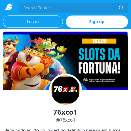
Search
Log in
Sign up
76xco1
@
76xco1
Bem-vindo ao 76X.co, o destino definitivo para quem busca