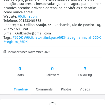
emoção e surpresas inesperadas. Junte-se agora para ganhar
grandes prêmios e viver a adrenalina de vitórias e desafios
como nunca antes!
Website:
66dk.net.br/
Telefone: 021533466883
Endereço: R. Odilon Araújo, 45 - Cachambi, Rio de Janeiro - RJ,
20775-160, Brazil
E-mail: 66dknetbr@gmail.com
Tags:
#66DK
#66dknetbr
#linkpara66DK
#pagina_inicial_66DK
#registro_66DK
Member since November 2025
0
0
3
Toots
Followers
Following
Timeline
Comments
Photos
Videos