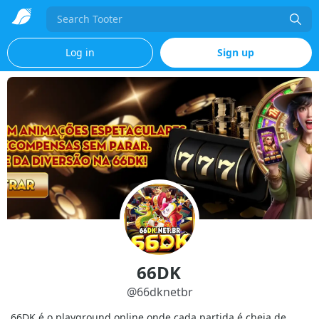
Search
Log in
Sign up
66DK
@
66dknetbr
66DK é o playground online onde cada partida é cheia de